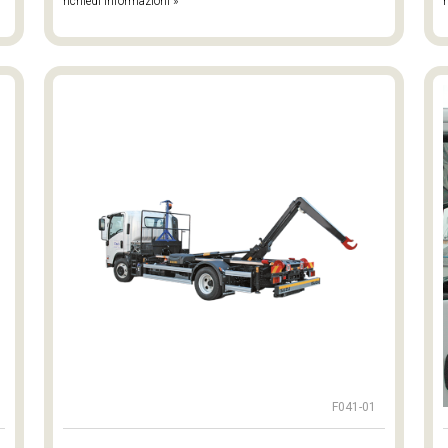
richiedi informazioni »
r
F041-01