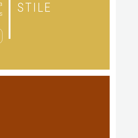
a
STILE
s