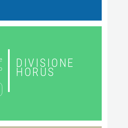
e
DIVISIONE
o
HORUS