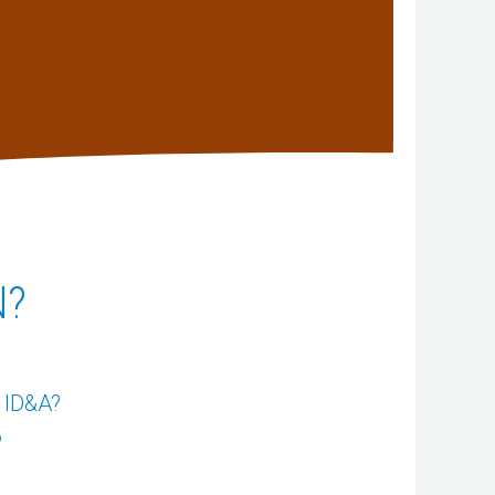
N?
s ID&A?
?