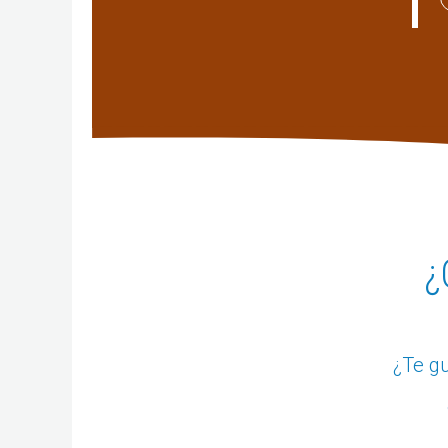
¿
¿Te gu